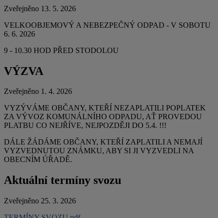
Zveřejněno 13. 5. 2026
VELKOOBJEMOVÝ A NEBEZPEČNÝ ODPAD - V SOBOTU
6. 6. 2026
9 - 10.30 HOD PŘED STODOLOU
VÝZVA
Zveřejněno 1. 4. 2026
VYZÝVÁME OBČANY, KTEŘÍ NEZAPLATILI POPLATEK
ZA VÝVOZ KOMUNÁLNÍHO ODPADU, AŤ PROVEDOU
PLATBU CO NEJŘÍVE, NEJPOZDĚJI DO 5.4. !!!
DÁLE ŽÁDÁME OBČANY, KTEŘÍ ZAPLATILI A NEMAJÍ
VYZVEDNUTOU ZNÁMKU, ABY SI JI VYZVEDLI NA
OBECNÍM ÚŘADĚ.
Aktuální termíny svozu
Zveřejněno 25. 3. 2026
TERMÍNY SVOZU.pdf