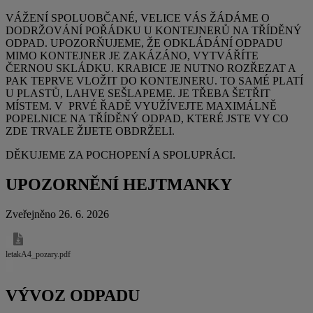
VÁŽENÍ SPOLUOBČANÉ, VELICE VÁS ŽÁDÁME O
DODRŽOVÁNÍ POŘÁDKU U KONTEJNERŮ NA TŘÍDĚNÝ
ODPAD. UPOZORŇUJEME, ŽE ODKLÁDÁNÍ ODPADU
MIMO KONTEJNER JE ZAKÁZÁNO, VYTVÁŘÍTE
ČERNOU SKLÁDKU. KRABICE JE NUTNO ROZŘEZAT A
PAK TEPRVE VLOŽIT DO KONTEJNERU. TO SAMÉ PLATÍ
U PLASTŮ, LAHVE SEŠLAPEME. JE TŘEBA ŠETŘIT
MÍSTEM. V PRVÉ ŘADĚ VYUŽÍVEJTE MAXIMÁLNĚ
POPELNICE NA TŘÍDĚNÝ ODPAD, KTERÉ JSTE VY CO
ZDE TRVALE ŽIJETE OBDRŽELI.
DĚKUJEME ZA POCHOPENÍ A SPOLUPRÁCI.
UPOZORNĚNÍ HEJTMANKY
Zveřejněno 26. 6. 2026
letakA4_pozary.pdf
VÝVOZ ODPADU